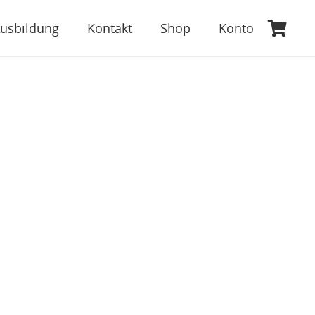
usbildung
Kontakt
Shop
Konto
Es befinden sich keine Produkte im Warenkorb.